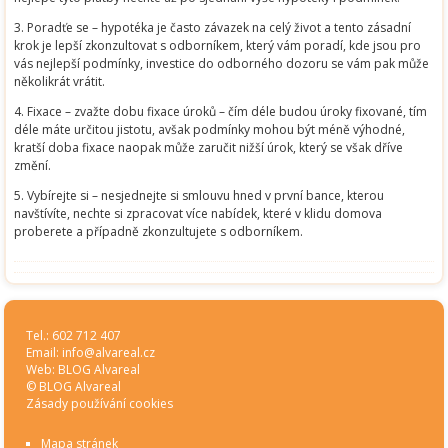
3. Poradťe se – hypotéka je často závazek na celý život a tento zásadní
krok je lepší zkonzultovat s odborníkem, který vám poradí, kde jsou pro
vás nejlepší podmínky, investice do odborného dozoru se vám pak může
několikrát vrátit.
4. Fixace – zvažte dobu fixace úroků – čím déle budou úroky fixované, tím
déle máte určitou jistotu, avšak podmínky mohou být méně výhodné,
kratší doba fixace naopak může zaručit nižší úrok, který se však dříve
změní.
5. Vybírejte si – nesjednejte si smlouvu hned v první bance, kterou
navštívíte, nechte si zpracovat více nabídek, které v klidu domova
proberete a případně zkonzultujete s odborníkem.
Tel.: 602 712 407
Email:
info@alvareal.cz
Web:
BLOG Alvareal
© BLOG Alvareal
Zásady používání cookies
Mapa stránek