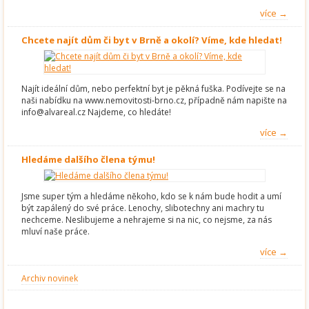
více →
Chcete najít dům či byt v Brně a okolí? Víme, kde hledat!
Najít ideální dům, nebo perfektní byt je pěkná fuška. Podívejte se na
naši nabídku na www.nemovitosti-brno.cz, případně nám napište na
info@alvareal.cz Najdeme, co hledáte!
více →
Hledáme dalšího člena týmu!
Jsme super tým a hledáme někoho, kdo se k nám bude hodit a umí
být zapálený do své práce. Lenochy, slibotechny ani machry tu
nechceme. Neslibujeme a nehrajeme si na nic, co nejsme, za nás
mluví naše práce.
více →
Archiv novinek