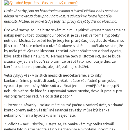
Úrokové sazby jsou na historickém minimu a jelikož většina z nás nemá na
nákup nemovitosti dostupnou hotovost, je závazek ve formě hypotéky
nutností. Možná, že právě teď je tedy ten pravý čas jít bydlet do vlastního.
Úrokové sazby jsou na historickém minimu a jelikož většina z nás nemá na
nákup nemovitosti dostupnou hotovost, je závazek ve formě hypotéky
nutností. Možná, že právě teď je tedy ten pravý čas jít bydlet do vlastního.
Již v roce 2014 se mluvilo o nízké úrokové sazbě a nepočítalo se s tím, že
by měla ještě výrazně klesnout. Letošní květen však tento odhad vyvrátil,
když sazba klesla na 2,15 %. Nemůžeme tedy s jistotou říct, jak se bude
situace vyvíjet, ale hovoří se o tom, že právě tato hodnota je dno, ze
kterého se banku pomalu, ale jistě, začínají odrážet.
Větší výkyvy však v příštích měsících neočekáváme, a to díky
konkurenčnímu prostředí bank. Je však načase vše řádně promyslet,
vybrat si pozemek/byt/dům snů a začínat jednat. Levnější už to nejspíš
nebude.Než se do hledání i upisování bance pustíte, dovolili jsme si pro
vás připravit pár rad. Na co si dát pozor?
1. Pozor na závazky – pokud máte na své jméno uzavřený úvěr, sjednané
kontokorenty nebo vás tíží jiné finanční závazky, může být banka
nekompromisní a hypotéku s ní nesjednáte.
2. Záloha – než ji složíte, ujistěte se, že banka vám hypotéku schválí,
nejlépe tyto platby nechte až po sjednání výše hypotéky i podmínek.