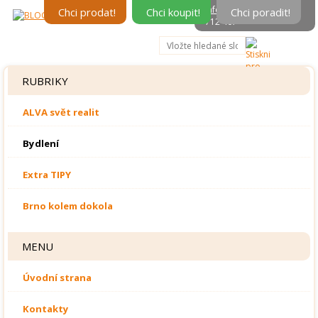
info@alvareal.cz
, 602
Chci prodat!
Chci koupit!
Chci poradit!
712 407
RUBRIKY
ALVA svět realit
Bydlení
Extra TIPY
Brno kolem dokola
MENU
Úvodní strana
Kontakty