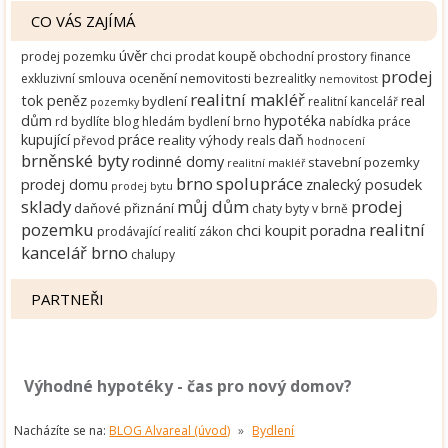
CO VÁS ZAJÍMÁ
úvěr
koupě
prodej pozemku
chci prodat
obchodní prostory
finance
prodej
ocenění nemovitosti
exkluzivní smlouva
bezrealitky
nemovitost
realitní makléř
tok peněz
real
bydlení
realitní kancelář
pozemky
dům
hypotéka
rd
bydlíte
blog
hledám bydlení brno
nabídka práce
kupující
práce
daň
reality
výhody
převod
reals
hodnocení
brněnské byty
rodinné domy
stavební pozemky
realitní makléř
brno
spolupráce
prodej domu
znalecký posudek
prodej bytu
sklady
můj dům
prodej
daňové přiznání
chaty
byty v brně
pozemku
realitní
chci koupit
poradna
prodávající
realití zákon
kancelář brno
chalupy
PARTNEŘI
Výhodné hypotéky - čas pro nový domov?
Nacházíte se na:
BLOG Alvareal (úvod)
»
Bydlení