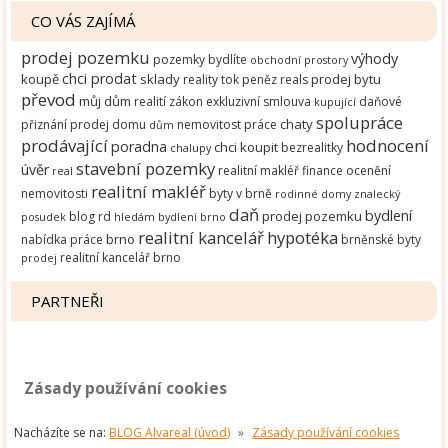
CO VÁS ZAJÍMÁ
prodej pozemku
výhody
pozemky
bydlíte
obchodní prostory
chci prodat
koupě
sklady
prodej bytu
reality
tok peněz
reals
převod
můj dům
realití zákon
exkluzivní smlouva
daňové
kupující
spolupráce
chaty
přiznání
prodej domu
nemovitost
práce
dům
prodávající
hodnocení
poradna
chci koupit
bezrealitky
chalupy
stavební pozemky
úvěr
realitní makléř
finance
ocenění
real
realitní makléř
nemovitosti
byty v brně
rodinné domy
znalecký
daň
bydlení
prodej pozemku
blog
rd
posudek
hledám bydlení brno
realitní kancelář
hypotéka
brno
nabídka práce
brněnské byty
realitní kancelář brno
prodej
PARTNEŘI
Zásady používání cookies
Nacházíte se na:
BLOG Alvareal (úvod)
»
Zásady používání cookies