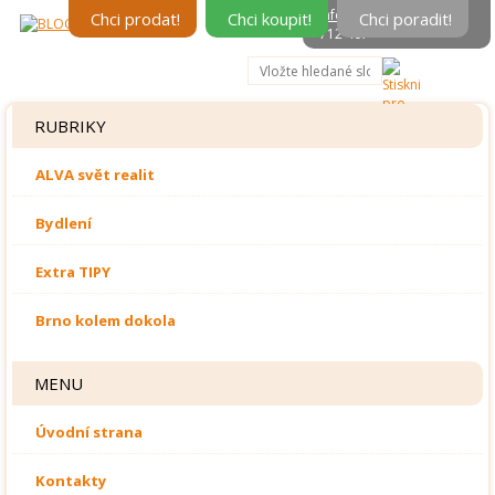
info@alvareal.cz
, 602
Chci prodat!
Chci koupit!
Chci poradit!
712 407
RUBRIKY
ALVA svět realit
Bydlení
Extra TIPY
Brno kolem dokola
MENU
Úvodní strana
Kontakty