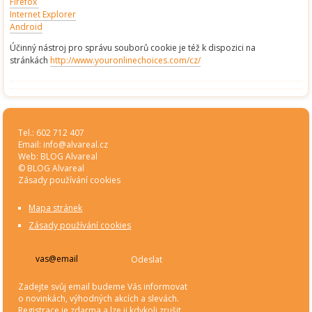
Firefox
Internet Explorer
Android
Účinný nástroj pro správu souborů cookie je též k dispozici na
stránkách
http://www.youronlinechoices.com/cz/
Tel.: 602 712 407
Email:
info@alvareal.cz
Web:
BLOG Alvareal
© BLOG Alvareal
Zásady používání cookies
Mapa stránek
Zásady používání cookies
Odeslat
Zadejte svůj email budeme Vás informovat
o novinkách, výhodných akcích a slevách.
Registrace je zdarma a lze ji kdykoli zrušit.