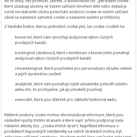
do té doby, než prohlížeč zavřete, a dlouhodobě tzv. „persistent cookie“,
které zůstávají uloženy ve Vašem zařízení mnohem déle nebo dokud je
ručně neodstraníte (doba ponechání souborů cookie ve vašem zařízení
závisí na nastavení samotné cookie a nastavení vašeho prohlížeče).
Z hlediska funkce, kterou jednotlivé cookie plní, lze cookie rozdělit na:
konverzní, které nám umožňují analyzovat výkon různých
prodejních kanálů
trackingové (sledovací), které v kombinaci s konverzními pomáhají
analyzovat výkon různých prodejních kanálů
remarketingové, které používáme pro personalizaci obsahu reklam
a jejich správnému zacílení
analytické, které nám pomáhají zvýšit uživatelské pohodlí našeho
webu tím, že pochopíme, jak jej uživatelé používají
esenciální, které jsou důležité pro základní funkčnost webu
Některé soubory cookie mohou shromažďovat informace, které jsou
následně využity třetími stranami a které např. přímo podporují naše
reklamní aktivity (tzv. „cookie třetích stran“). Například informace o
produktech kupovaných návštěvníky na našich stránkách mohou být
zobrazeny reklamní agenturou, abychom mohli lépe uzpůsobit zobrazení