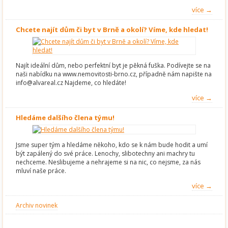
více →
Chcete najít dům či byt v Brně a okolí? Víme, kde hledat!
Najít ideální dům, nebo perfektní byt je pěkná fuška. Podívejte se na
naši nabídku na www.nemovitosti-brno.cz, případně nám napište na
info@alvareal.cz Najdeme, co hledáte!
více →
Hledáme dalšího člena týmu!
Jsme super tým a hledáme někoho, kdo se k nám bude hodit a umí
být zapálený do své práce. Lenochy, slibotechny ani machry tu
nechceme. Neslibujeme a nehrajeme si na nic, co nejsme, za nás
mluví naše práce.
více →
Archiv novinek