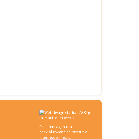
Reklamní agentura
specializovaná na prostředí
internetu a medií.