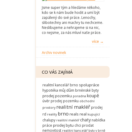
Jsme super tým a hledáme někoho,
kdo se k nám bude hodit a umí být
zapálený do své práce. Lenochy,
slibotechny ani machry tu nechceme.
Neslibujeme a nehrajeme si na nic,
co nejsme, za nás mluví naše práce.
více →
Archiv novinek
CO VÁS ZAJÍMÁ
spolupráce
realitní kancelář brno
můj dům
hypotéka
brněnské byty
koupě
prodej pozemku
poradna
úvěr
prodej pozemku
obchodní
realitní makléř
prodej
prostory
brno
reals
real
rd
reality
kupující
chaty
chalupy
nabídka
realitní makléř
prodej bytu
práce
chci prodat
nemovitost
realitní kancelář
byty v brně