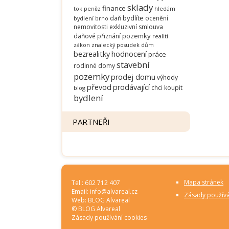
sklady
finance
tok peněz
hledám
bydlíte
daň
ocenění
bydlení brno
nemovitosti
exkluzivní smlouva
pozemky
daňové přiznání
realití
zákon
znalecký posudek
dům
bezrealitky
hodnocení
práce
stavební
rodinné domy
pozemky
prodej domu
výhody
převod
prodávající
chci koupit
blog
bydlení
PARTNEŘI
Mapa stránek
Tel.: 602 712 407
Email:
info@alvareal.cz
Zásady používá
Web:
BLOG Alvareal
© BLOG Alvareal
Zásady používání cookies