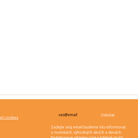
Odeslat
ní cookies
Zadejte svůj email budeme Vás informovat
o novinkách, výhodných akcích a slevách.
Registrace je zdarma a lze ji kdykoli zrušit.