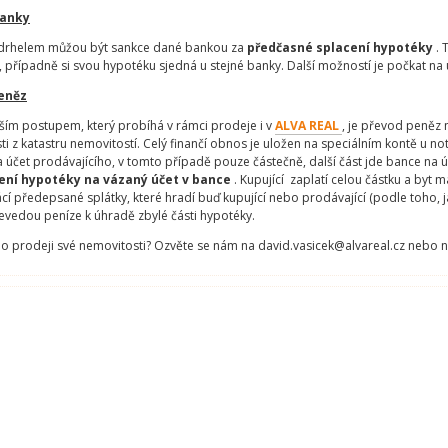
banky
drhelem můžou být sankce dané bankou za
předčasné splacení hypotéky
. 
případně si svou hypotéku sjedná u stejné banky. Další možností je počkat na 
eněz
ším postupem, který probíhá v rámci prodeje i v
ALVA REAL
, je převod peněz
i z katastru nemovitostí. Celý finančí obnos je uložen na speciálním kontě u no
 účet prodávajícího, v tomto případě pouze částečně, další část jde bance na ú
ení hypotéky na vázaný účet v bance
. Kupující zaplatí celou částku a byt 
ácí předepsané splátky, které hradí buď kupující nebo prodávající (podle toho, 
řevedou peníze k úhradě zbylé části hypotéky.
 o prodeji své nemovitosti? Ozvěte se nám na david.vasicek@alvareal.cz nebo 