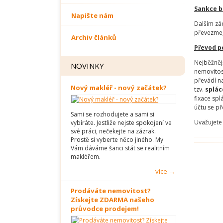
Sankce 
Napište nám
Dalším zá
převezme, 
Archiv článků
Převod p
Nejběžněj
NOVINKY
nemovitost
převádí na
Nový makléř - nový začátek?
tzv.
splác
fixace spl
účtu se p
Sami se rozhodujete a sami si
Uvažujete
vybíráte. Jestliže nejste spokojení ve
své práci, nečekejte na zázrak.
Prostě si vyberte něco jiného. My
Vám dáváme šanci stát se realitním
makléřem.
více →
Prodáváte nemovitost?
Získejte ZDARMA našeho
průvodce prodejem!