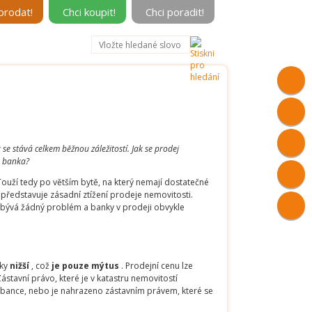
prodat!
Chci koupit!
Chci poradit!
 stává celkem běžnou záležitostí. Jak se prodej
e banka?
 Touží tedy po větším bytě, na který nemají dostatečné
ředstavuje zásadní ztížení prodeje nemovitosti.
ebývá žádný problém a banky v prodeji obvykle
cky
nižší
, což
je pouze mýtus
. Prodejní cenu lze
Zástavní právo, které je v katastru nemovitostí
ku bance, nebo je nahrazeno zástavním právem, které se