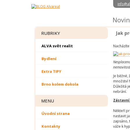
info@al
Novin
Jak p
RUBRIKY
ALVA svět realit
Nacházíte
Bydlení
Nesplacená
nemovitost
Extra TIPY
Je běžné, 
množství f
Brno kolem dokola
Důležitá 
nebrání.
MENU
Zástavní
Někteří pr
Úvodní strana
nastavit j
zapsáno, t
Kontakty
váže k hy