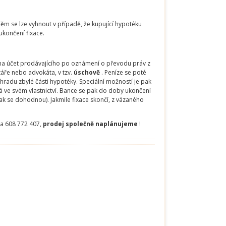
Těm se lze vyhnout v případě, že kupující hypotéku
ukončení fixace.
 na účet prodávajícího po oznámení o převodu práv z
táře nebo advokáta, v tzv.
úschově
. Peníze se poté
hradu zbylé části hypotéky. Speciální možností je pak
má ve svém vlastnictví. Bance se pak do doby ukončení
jak se dohodnou). Jakmile fixace skončí, z vázaného
na 608 772 407,
prodej společně naplánujeme
!