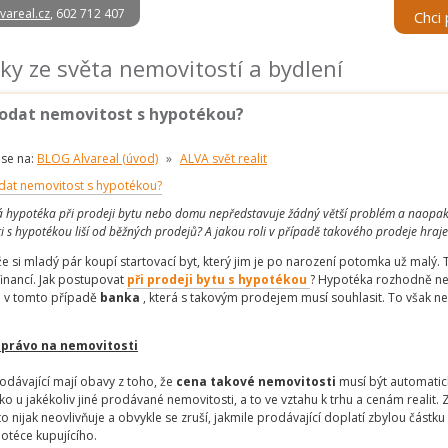
vareal.cz
, 602 712 407
Chci 
ky ze světa nemovitostí a bydlení
rodat nemovitost s hypotékou?
 se na:
BLOG Alvareal (úvod)
»
ALVA svět realit
 hypotéka při prodeji bytu nebo domu nepředstavuje žádný větší problém a naopak se
i s hypotékou liší od běžných prodejů? A jakou roli v případě takového prodeje hraj
že si mladý pár koupí startovací byt, který jim je po narození potomka už malý.
inancí. Jak postupovat
při prodeji bytu s hypotékou
? Hypotéka rozhodně nep
je v tomto případě
banka
, která s takovým prodejem musí souhlasit. To však n
 právo na nemovitosti
odávající mají obavy z toho, že
cena takové nemovitosti
musí být automati
ako u jakékoliv jiné prodávané nemovitosti, a to ve vztahu k trhu a cenám realit. 
o nijak neovlivňuje a obvykle se zruší, jakmile prodávající doplatí zbylou část
potéce kupujícího.