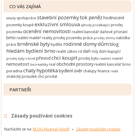
CO VÁS ZAJÍMÁ
stavební pozemky
tok peněz
hodnocení
spolupráce
sklady
exkluzivní smlouva
pozemky
koupě
prodej
výhody
prodávající
ocenění nemovitosti
pozemku
realitní kancelář
daňové přiznání
brno
realitní makléř
reality
prodej pozemku
práce
nabídka
prodej domu
brněnské byty
rodinné domy
dům
blog
práce
bydlíte
hledám bydlení brno
daň
realití zákon
rd
můj dům
kupující
chci koupit
převod
prodej bytu
prodej
byty v brně
realitní makléř
nemovitost
obchodní prostory
real
realitní kancelář brno
bezrealitky
chaty
hypotéka
bydlení
úvěr
poradna
chalupy
finance
reals
znalecký posudek
chci prodat
PARTNEŘI
Zásady používání cookies
Nacházíte se na:
BLOG Alvareal (úvod)
»
Zásady používání cookies