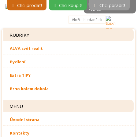
info@alvareal.cz
, 602
Chci prodat!
Chci koupit!
Chci poradit!
712 407
RUBRIKY
ALVA svět realit
Bydlení
Extra TIPY
Brno kolem dokola
MENU
Úvodní strana
Kontakty