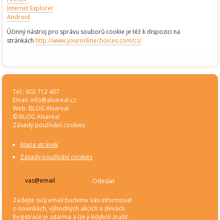
Internet Explorer
Android
Účinný nástroj pro správu souborů cookie je též k dispozici na
stránkách
http://www.youronlinechoices.com/cz/
Tel.: 602 712 407
Email:
info@alvareal.cz
Web:
BLOG Alvareal
© BLOG Alvareal
Zásady používání cookies
Mapa stránek
Zásady používání cookies
Odeslat
Zadejte svůj email budeme Vás informovat
o novinkách, výhodných akcích a slevách.
Registrace je zdarma a lze ji kdykoli zrušit.